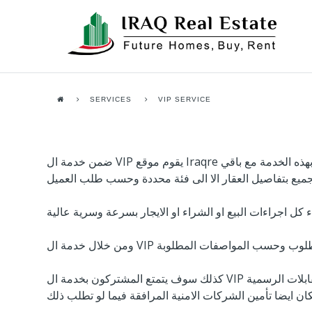
SERVICES
VIP SERVICE
ضمن خدمة ال VIP يقوم موقع Iraqre بتقديم خدمات عقارية خاصة للعملاء وبمستوى عالي من السرية ولن يتم عرض التفاصيل الخاصة بعقارات العملاء الذين يتمتعون بهذه الخدمة مع باقي
كذلك سوف يتمتع المشتركون بخدمة ال VIP بتوفير كل سبل الراحة والتنقل داخل العراق فيما لو كان هناك ضرورة للتنقل الى عدة اماكن للاطلاع على العقار او لاجراء المقابلات الرسمية