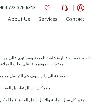
964 773 326 6313
About Us
Services
Contact
محتويات الموقع بناءا على طلب العملاء وحسب الاتفاق والعمل على تنفيذ المطلوب بسرية، ولن يتم مشاركة الجميع بتفاصيل العقار الا الى فئة محددة وحسب طلب العميل.
بالاضافة الى ذلك سوف يتم التواصل مع مستخدمي هذه الميزة من قبل السادة محامين الموقع بشكل مباشر وانهاء كل اجراءات البيع او الشراء او الايجار بسرعة وسرية عالية.
ومن خلال خدمة ال VIP بالامكان ارسال تفاصيل العقار المطلوب في اي مكان في العراق وسوف يقوم فريق العمل بتوفير المطلوب وحسب المواصفات المطلوبة.