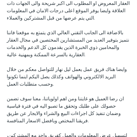
العقار المعروض او المطلوب الى اكبر شريحة والى الجهات ذات
العلاقة وايضا يوفر الموقع اعلى درجات الامان في المعلومات
التي يتم عرضها من قبل المشتركين والعملاء.
بالاضافة الى الجانب التقني العالي الذي يتمتع به موقعنا فاننا
نتميز بتوفير العديد من المستشارين المختصين في مجال العقار
والمحامين ذوي الخبرة الذين يقدمون كل الدعم والخدمات
العقارية بالسرعة الممكنة وبمهنية عالية.
وايضا هناك فريق عمل يعمل ليل نهار للتواصل معكم من خلال
البريد الالكتروني والهواتف وكذلك يصل اليكم اينما تكونوا
وحسب متطلبات العمل.
ان رضا العميل هو غايتنا ومن اهم اولوياتنا، معنا سوف تضمن
حصولك على طلبك وتحقق ما تصبو اليه في فترة قياسية
وضمان تنفيذ كل اجراءات البيع والشراء والايجار عن طريق
فريقنا المختص وبافضل الاسعار المنافسة.
لتسهيل عرض المعلومات والعمل كفريق واحد مع المشتركين،