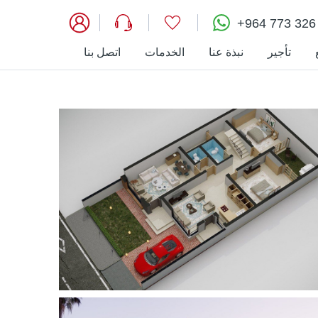
+964 773 326
تأجير
نبذة عنا
الخدمات
اتصل بنا