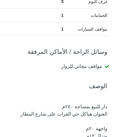
غرف النوم
3
الحمامات
1
مواقف السيارات
1
وسائل الراحة / الأماكن المرفقة
مواقف مجاني للزوار
الوصف
دار للبيع بمساحة ٢٤٠م
العنوان هياكل حي الفرات على شارع المطار
واجهة ٢٠م
ونزال ١٢م