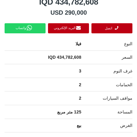
IQD 434,782,608
USD 290,000
البريد الإلكتروني
واتساب
اتصل
النوع
فيلا
السعر
IQD 434,782,608
غرف النوم
3
الحمامات
2
مواقف السيارات
2
المساحة
125 متر مربع
الغرض
بيع