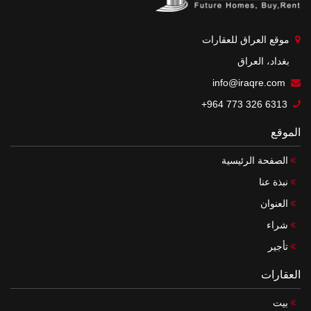
موقع العراق للعقارات
بغداد، العراق
info@iraqre.com
+964 773 326 6313
الموقع
الصفحة الرئيسية
نبذة عنا
العنوان
شراء
تأجير
العقارات
بيت