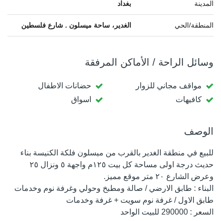
المدينة
بغداد
المنطقة/الحي
الغدير، ساحة ميسلون . شارع فلسطين
وسائل الراحة / الأماكن المرفقة
مواقف مجاني للزوار
حضانات الاطفال
كافيهات
اسواق
الوصف
للبيع في منطقة الغدير بالقرب من ميسلون فلكة الكنيسة بناء
حديث درجة اولى مساحة كل بيت ١٢٥م واجهة ٥ ونزال ٢٥
وعرض الشارع ٢٠ متر موقع مميز.
البناء : طابق الارضي / صالة ومطبخ وحولي وغرفة نوم وخدمات
طابق الاول / غرفة نوم سويت + غرفة وخدمات
السعر : 290000 للبیت الواحد