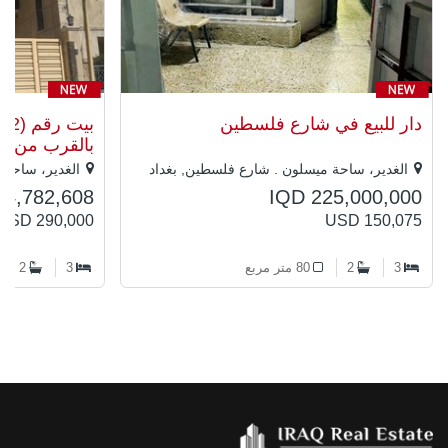
دار للبيع في شارع فلسطين
بي
بالقرب من م
الغدير، ساحة ميسلون . شارع فلسطين, بغداد
الغدير، ساحة 
34,782,608
IQD 225,000,000
USD 290,000
USD 150,075
3
2
80 متر مربع
3
2