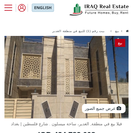
بيع
بيت رقم (1) للبيع في منطقة الغدير
بالقرب من ميسلون
بيع
عرض جميع الصور
فيلا بيع في منطقة, الغدير، ساحة ميسلون . شارع فلسطين | بغداد